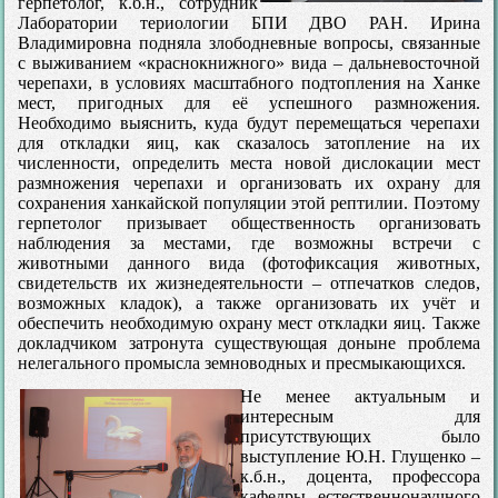
герпетолог, к.б.н., сотрудник
Лаборатории териологии БПИ ДВО РАН. Ирина
Владимировна подняла злободневные вопросы, связанные
с выживанием «краснокнижного» вида – дальневосточной
черепахи, в условиях масштабного подтопления на Ханке
мест, пригодных для её успешного размножения.
Необходимо выяснить, куда будут перемещаться черепахи
для откладки яиц, как сказалось затопление на их
численности, определить места новой дислокации мест
размножения черепахи и организовать их охрану для
сохранения ханкайской популяции этой рептилии. Поэтому
герпетолог призывает общественность организовать
наблюдения за местами, где возможны встречи с
животными данного вида (фотофиксация животных,
свидетельств их жизнедеятельности – отпечатков следов,
возможных кладок), а также организовать их учёт и
обеспечить необходимую охрану мест откладки яиц. Также
докладчиком затронута существующая доныне проблема
нелегального промысла земноводных и пресмыкающихся.
Не менее актуальным и
интересным для
присутствующих было
выступление Ю.Н. Глущенко –
к.б.н., доцента, профессора
кафедры естественнонаучного