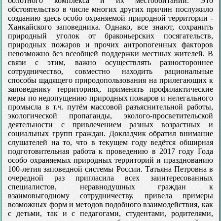
болотного комплекса и их местообитаний. Это
обстоятельство в числе многих других причин послужило
созданию здесь особо охраняемой природной территории -
Ханкайского заповедника. Однако, все знают, сохранить
природный уголок от браконьерских посягательств,
природных пожаров и прочих антропогенных факторов
невозможно без всеобщей поддержки местных жителей. В
связи с этим, важно осуществлять разностороннее
сотрудничество, совместно находить рациональные
способы щадящего природопользования на прилегающих к
заповеднику территориях, применять профилактические
меры по недопущению природных пожаров и нелегального
промысла в т.ч. путём массовой разъяснительной работы,
экологической пропаганды, эколого-просветительской
деятельности с привлечением разных возрастных и
социальных групп граждан. Докладчик обратил внимание
слушателей на то, что в текущем году ведётся обширная
подготовительная работа к проведению в 2017 году Года
особо охраняемых природных территорий и празднованию
100-летия заповедной системы России. Татьяна Петровна в
очередной раз пригласила всех заинтересованных
специалистов, неравнодушных граждан к
взаимовыгодному сотрудничеству, привела примеры
возможных форм и методов подобного взаимодействия, как
с детьми, так и с педагогами, студентами, родителями,