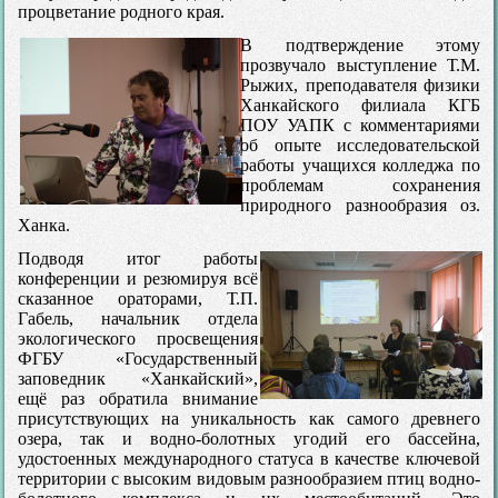
процветание родного края.
В подтверждение этому
прозвучало выступление Т.М.
Рыжих, преподавателя физики
Ханкайского филиала КГБ
ПОУ УАПК с комментариями
об опыте исследовательской
работы учащихся колледжа по
проблемам сохранения
природного разнообразия оз.
Ханка.
Подводя итог работы
конференции и резюмируя всё
сказанное ораторами, Т.П.
Габель, начальник отдела
экологического просвещения
ФГБУ «Государственный
заповедник «Ханкайский»,
ещё раз обратила внимание
присутствующих на уникальность как самого древнего
озера, так и водно-болотных угодий его бассейна,
удостоенных международного статуса в качестве ключевой
территории с высоким видовым разнообразием птиц водно-