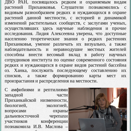
ДВО РАН, посвящалось редким и охраняемым видам
растений Приханковья. Слушатели познакомились с
видовым разнообразием редких и нуждающихся в охране
растений данной местности, с историей и динамикой
изменений растительных сообществ, с заслугами ученых,
осуществлявших здесь научные наблюдения и прочие
исследования. Лидия Алексеевна уверена, что доступные
населению теоретические знания о редких растениях
Приханковья, умение различать их визуально, а также
наблюдательность и неравнодушие местных жителей
способны внести весомый вклад в работу научных
сотрудников института по оценке современного состояния
редких и нуждающихся в охране видов растений бассейна
оз. Ханка, послужить последующему составлению их
списков, а также формированию карты мест их
произрастания и распределения на местности.
С амфибиями и рептилиями
западной части
Приханкайской низменности,
биологией, экологией,
вопросами охраны
дальневосточной черепахи
участников конференции
познакомила И.В. Маслова –