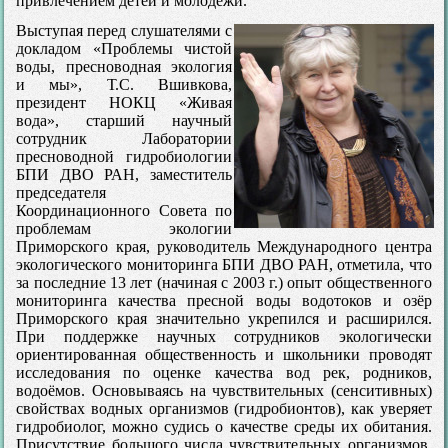
привлечением детей и молодёжи.
Выступая перед слушателями с
докладом «Проблемы чистой
воды, пресноводная экология
и мы», Т.С. Вшивкова,
президент НОКЦ «Живая
вода», старший научный
сотрудник Лаборатории
пресноводной гидробиологии
БПИ ДВО РАН, заместитель
председателя
Координационного Совета по
проблемам экологии
Приморского края, руководитель Международного центра
экологического мониторинга БПИ ДВО РАН, отметила, что
за последние 13 лет (начиная с 2003 г.) опыт общественного
мониторинга качества пресной воды водотоков и озёр
Приморского края значительно укрепился и расширился.
При поддержке научных сотрудников экологически
ориентированная общественность и школьники проводят
исследования по оценке качества вод рек, родников,
водоёмов. Основываясь на чувствительных (сенситивных)
свойствах водных организмов (гидробионтов), как уверяет
гидробиолог, можно судись о качестве среды их обитания.
Присутствие большого числа чувствительных организмов,