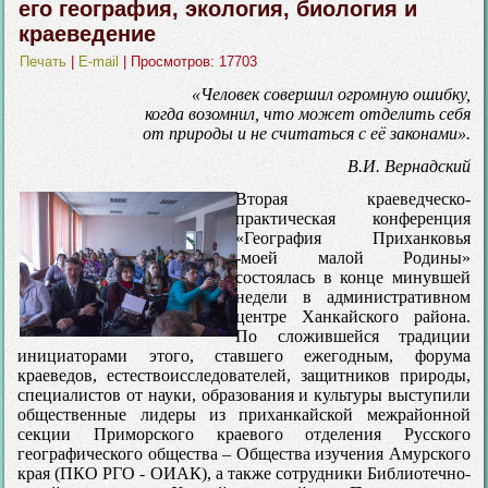
его география, экология, биология и
краеведение
Печать
|
E-mail
| Просмотров: 17703
«Человек совершил огромную ошибку,
когда возомнил, что может отделить себя
от природы и не считаться с её законами».
В.И. Вернадский
Вторая краеведческо-
практическая конференция
«География Приханковья
-моей малой Родины»
состоялась в конце минувшей
недели в административном
центре Ханкайского района.
По сложившейся традиции
инициаторами этого, ставшего ежегодным, форума
краеведов, естествоисследователей, защитников природы,
специалистов от науки, образования и культуры выступили
общественные лидеры из приханкайской межрайонной
секции Приморского краевого отделения Русского
географического общества – Общества изучения Амурского
края (ПКО РГО - ОИАК), а также сотрудники Библиотечно-