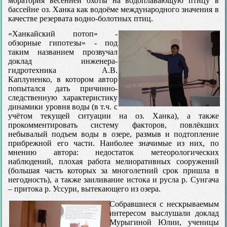
моратория весенней охоты на водоплавающую птицу в
бассейне оз. Ханка как водоёме международного значения в
качестве резервата водно-болотных птиц.
«Ханкайский потоп» -
обзорные гипотезы» - под
таким названием прозвучал
доклад инженера-
гидротехника А.В.
Каплуненко, в котором автор
попытался дать причинно-
следственную характеристику
динамики уровня воды (в т.ч. с
учётом текущей ситуации на оз. Ханка), а также
прокомментировать систему факторов, повлёкших
небывалый подъем воды в озере, размыв и подтопление
прибрежной его части. Наиболее значимые из них, по
мнению автора: недостаток метеорологических
наблюдений, плохая работа мелиоративных сооружений
(большая часть которых за многолетний срок пришла в
негодность), а также заиливание истока и русла р. Сунгача
– притока р. Уссури, вытекающего из озера.
Собравшиеся с нескрываемым
интересом выслушали доклад
Мурыгиной Юлии, ученицы