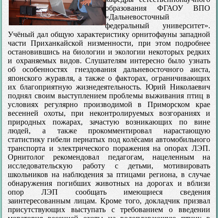
образования ФГАОУ ВПО
«Дальневосточный
федеральный университет».
Учёный дал общую характеристику орнитофауны западной
части Приханкайской низменности, при этом подробнее
остановившись на биологии и экологии некоторых редких
и охраняемых видов. Слушателям интересно было узнать
об особенностях гнездования дальневосточного аиста,
японского журавля, а также о факторах, ограничивающих
их благоприятную жизнедеятельность. Юрий Николаевич
поднял своим выступлением проблемы выживания птиц в
условиях регулярно производимой в Приморском крае
весенней охоты, при неконтролируемых возгораниях и
природных пожарах, зачастую возникающих по вине
людей, а также прокомментировал нарастающую
статистику гибели пернатых под колёсами автомобильного
транспорта и электрического поражения на опорах ЛЭП.
Орнитолог рекомендовал педагогам, нацеленным на
исследовательскую работу с детьми, мотивировать
школьников на наблюдения за птицами региона, в случае
обнаружения погибших животных на дорогах и вблизи
опор ЛЭП сообщать имеющиеся сведения
заинтересованным лицам. Кроме того, докладчик призвал
присутствующих выступать с требованием о введении