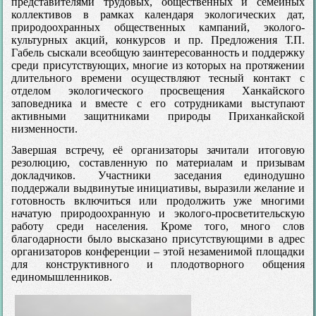
представителями трудовых, общественных и семейных
коллективов в рамках календаря экологических дат,
природоохранных общественных кампаний, эколого-
культурных акций, конкурсов и пр. Предложения Т.П.
Габель сыскали всеобщую заинтересованность и поддержку
среди присутствующих, многие из которых на протяжении
длительного времени осуществляют тесный контакт с
отделом экологического просвещения Ханкайского
заповедника и вместе с его сотрудниками выступают
активными защитниками природы Приханкайской
низменности.
Завершая встречу, её организаторы зачитали итоговую
резолюцию, составленную по материалам и призывам
докладчиков. Участники заседания единодушно
поддержали выдвинутые инициативы, выразили желание и
готовность включиться или продолжить уже многими
начатую природоохранную и эколого-просветительскую
работу среди населения. Кроме того, много слов
благодарности было высказано присутствующими в адрес
организаторов конференции – этой незаменимой площадки
для конструктивного и плодотворного общения
единомышленников.