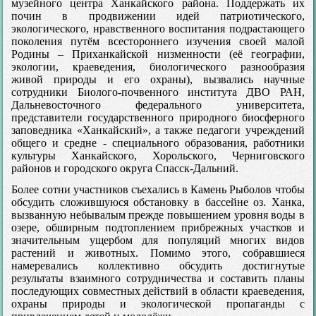
музейного центра Ханкайского района. Поддержать их
почин в продвижении идей патриотического,
экологического, нравственного воспитания подрастающего
поколения путём всестороннего изучения своей малой
Родины – Приханкайской низменности (её географии,
экологии, краеведения, биологического разнообразия
живой природы и его охраны), вызвались научные
сотрудники Биолого-почвенного института ДВО РАН,
Дальневосточного федерального университета,
представители государственного природного биосферного
заповедника «Ханкайский», а также педагоги учреждений
общего и средне - специального образования, работники
культуры Ханкайского, Хорольского, Черниговского
районов и городского округа Спасск-Дальний.
Более сотни участников съехались в Камень Рыболов чтобы
обсудить сложившуюся обстановку в бассейне оз. Ханка,
вызванную небывалым прежде повышением уровня воды в
озере, обширным подтоплением прибрежных участков и
значительным ущербом для популяций многих видов
растений и животных. Помимо этого, собравшиеся
намеревались коллективно обсудить достигнутые
результаты взаимного сотрудничества и составить планы
последующих совместных действий в области краеведения,
охраны природы и экологической пропаганды с