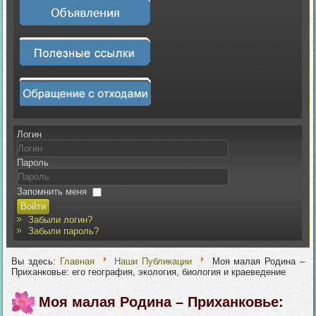
Логин
Пароль
Запомнить меня
Войти
Забыли логин?
Забыли пароль?
Вы здесь:
Главная
Наши Публикации
Моя малая Родина –
Приханковье: его география, экология, биология и краеведение
Моя малая Родина – Приханковье: