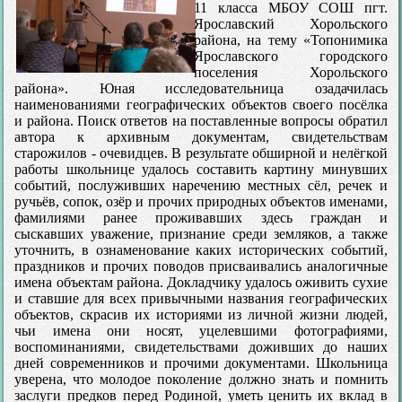
11 класса МБОУ СОШ пгт.
Ярославский Хорольского
района, на тему «Топонимика
Ярославского городского
поселения Хорольского
района». Юная исследовательница озадачилась
наименованиями географических объектов своего посёлка
и района. Поиск ответов на поставленные вопросы обратил
автора к архивным документам, свидетельствам
старожилов - очевидцев. В результате обширной и нелёгкой
работы школьнице удалось составить картину минувших
событий, послуживших наречению местных сёл, речек и
ручьёв, сопок, озёр и прочих природных объектов именами,
фамилиями ранее проживавших здесь граждан и
сыскавших уважение, признание среди земляков, а также
уточнить, в ознаменование каких исторических событий,
праздников и прочих поводов присваивались аналогичные
имена объектам района. Докладчику удалось оживить сухие
и ставшие для всех привычными названия географических
объектов, скрасив их историями из личной жизни людей,
чьи имена они носят, уцелевшими фотографиями,
воспоминаниями, свидетельствами доживших до наших
дней современников и прочими документами. Школьница
уверена, что молодое поколение должно знать и помнить
заслуги предков перед Родиной, уметь ценить их вклад в