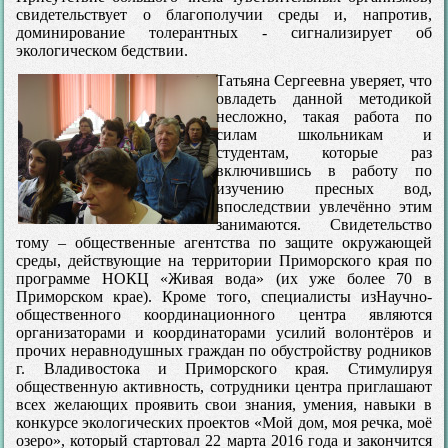
свидетельствует о благополучии среды и, напротив,
доминирование толерантных - сигнализирует об
экологическом бедствии.
Татьяна Сергеевна уверяет, что
овладеть данной методикой
несложно, такая работа по
силам школьникам и
студентам, которые раз
включившись в работу по
изучению пресных вод,
впоследствии увлечённо этим
занимаются. Свидетельство
тому – общественные агентства по защите окружающей
среды, действующие на территории Приморского края по
программе НОКЦ «Живая вода» (их уже более 70 в
Приморском крае). Кроме того, специалисты изНаучно-
общественного координационного центра являются
организаторами и координаторами усилий волонтёров и
прочих неравнодушных граждан по обустройству родников
г. Владивостока и Приморского края. Стимулируя
общественную активность, сотрудники центра приглашают
всех желающих проявить свои знания, умения, навыки в
конкурсе экологических проектов «Мой дом, моя речка, моё
озеро», который стартовал 22 марта 2016 года и закончится