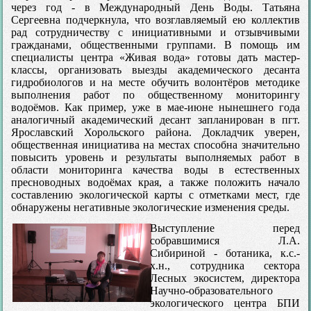
через год - в Международный День Воды. Татьяна
Сергеевна подчеркнула, что возглавляемый ею коллектив
рад сотрудничеству с инициативными и отзывчивыми
гражданами, общественными группами. В помощь им
специалисты центра «Живая вода» готовы дать мастер-
классы, организовать выезды академического десанта
гидробиологов и на месте обучить волонтёров методике
выполнения работ по общественному мониторингу
водоёмов. Как пример, уже в мае-июне нынешнего года
аналогичный академический десант запланирован в пгт.
Ярославский Хорольского района. Докладчик уверен,
общественная инициатива на местах способна значительно
повысить уровень и результаты выполняемых работ в
области мониторинга качества воды в естественных
пресноводных водоёмах края, а также положить начало
составлению экологической карты с отметками мест, где
обнаружены негативные экологические изменения среды.
Выступление перед
собравшимися Л.А.
Сибириной - ботаника, к.с.-
х.н., сотрудника сектора
Лесных экосистем, директора
Научно-образовательного
экологического центра БПИ